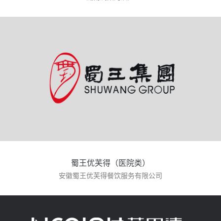
蜀王优芙得（医院类）
安徽蜀王优芙得餐饮服务有限公司